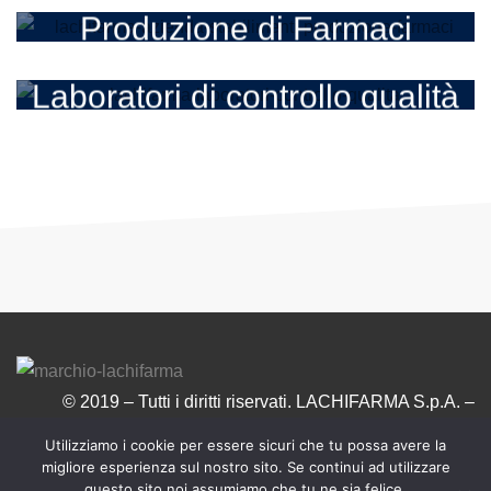
Produzione di Farmaci
Laboratori di controllo qualità
© 2019 – Tutti i diritti riservati. LACHIFARMA S.p.A. –
S.S.16 Zona Industriale – 73010 ZOLLINO (LE) – ITALY –
Utilizziamo i cookie per essere sicuri che tu possa avere la
P.IVA: IT02067110755
migliore esperienza sul nostro sito. Se continui ad utilizzare
questo sito noi assumiamo che tu ne sia felice.